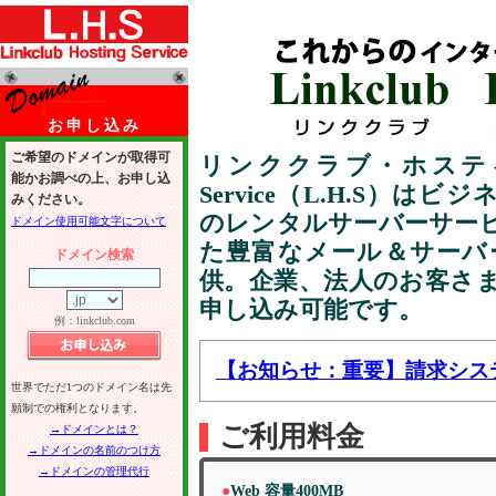
お申し込み
ご希望のドメインが取得可
リンククラブ・ホスティングサ
能かお調べの上、お申し込
Service（L.H.S）はビジ
みください。
のレンタルサーバーサー
ドメイン使用可能文字について
た豊富なメール＆サーバ
ドメイン検索
供。企業、法人のお客さ
申し込み可能です。
例：linkclub.com
【お知らせ：重要】請求シス
世界でただ1つのドメイン名は先
願制での権利となります。
ご利用料金
→ドメインとは？
→ドメインの名前のつけ方
→ドメインの管理代行
●
Web 容量400MB