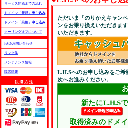
サービス開始までの流れ
ドメイン「新規」
申し込み
ただいま「のりかえキャンペ
ドメイン「乗換」
申し込み
ンをお乗り換えいただきますと
クーリングオフについて
いただきます。
FAQ/お問い合わせ
リンク集
メンテナンス情報
L.H.Sへのお申し込みをご
障害情報
次へお進みください。
決済方法
新たにL.H.
取得済みのドメイン