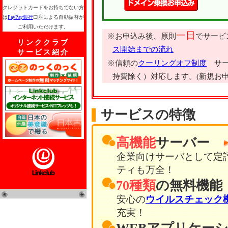
クレジットカードをお持ちでない方
は
PayPay銀行
口座による自動振替が
ご利用いただけます。
一日
※お申込み後、原則
でサービ
リンククラブ
ス開始までの流れ
サービス紹介
※信頼の
クーリングオフ制度
サー
持費除く）対応します。(新規お申し込みで.co
サービスの特徴
高機能
サーバー
企業向けサーバとして定
ティも万全！
70種類
の無料機
安心の
ウイルスチェック
充実！