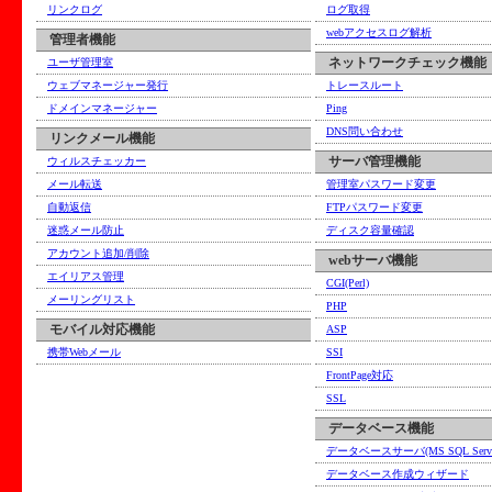
リンクログ
ログ取得
webアクセスログ解析
管理者機能
ネットワークチェック機能
ユーザ管理室
ウェブマネージャー発行
トレースルート
ドメインマネージャー
Ping
DNS問い合わせ
リンクメール機能
サーバ管理機能
ウィルスチェッカー
メール転送
管理室パスワード変更
自動返信
FTPパスワード変更
迷惑メール防止
ディスク容量確認
アカウント追加/削除
webサーバ機能
エイリアス管理
CGI(Perl)
メーリングリスト
PHP
モバイル対応機能
ASP
携帯Webメール
SSI
FrontPage対応
SSL
データベース機能
データベースサーバ(MS SQL Serv
データベース作成ウィザード