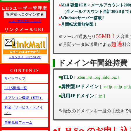
●
Mail 容量1GB × メールアカウント200
LHSユーザー管理室
（全メールアカウント合計30GBまで
●
Windowsサーバー搭載！
→ユーザ管理室について
●
月間転送量無制限！
リンクメールURL
55MB！
※メール1通あたり
大容量
超過
※月間データ転送量による
料金
→リンクメールについて
ドメイン年間維持費
CONTENTS
gTLD
■
[ .com .net .org .info .biz ]
サイトマップ
属性型JPドメイン
■
[ .co.jp .or.jp .gr.j
L.H.S機能一覧
汎用JPドメイン
■
[ .jp ]
オプション機能（有料）
料金（サービス・ドメイ
※複数のドメインを一度の手続きで取得いただけま
ン）
自動見積フォーム
●L.H.Sへのお申し込