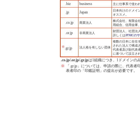
.biz
business
主に仕事系で使わ
日本向けのドメイン
.jp
Japan
オススメ。
株式会社、有限会
.co.jp
商業法人
用組合、信用金庫
財団法人、社団法
.or.jp
非商業法人
詳しくは
JPNICの
複数の日本に在住
された法人で構成
※
法人格を有しない団体
.gr.jp
代表者及び副代表
に基づいて設立さ
.co.jp/.or.jp/.gr.jp
は1組織につき、1ドメインの
※
「.gr.jp」については、申請の際に、代
表者印の「印鑑証明」の提出が必要です。