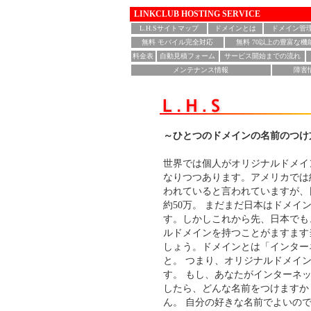
LINKCLUB HOSTING SERVICE
L.H.Sサイトマップ
ドメインとは
ドメイン管
無料 モバイル完全対応
無料 70以上の豊富な機
料金表
自動見積フォーム
サービス開始までの流れ
メンテナンス情報
障害
～ひとつのドメインの名前のつけ
世界では個人がオリジナルドメイ
なりつつあります。アメリカでは約
われていると言われていますが、日
約50万。 まだまだ日本はドメイ
す。しかしこれから先、日本でも
ルドメインを持つことがますます
しょう。ドメインとは「インター
と。 つまり、オリジナルドメイ
す。 もし、あなたがインターネ
したら、どんな名前をつけますか
ん。 自分の好きな名前でよいの