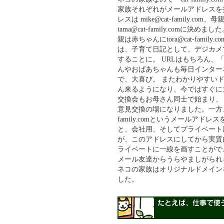
家族それぞれがメールアドレスを
レスは mike@cat-family.com、
tama@cat-family.com
親は赤ちゃんにtora@cat-fam
は、子育て日記として、デジカメ
することに。 URLはもちろん、「http
んやおばあちゃんも毎日インター
で、大喜び。 またわかりやすい
ん来るようになり、今ではすぐに
交換会もお母さん同士で始まり、
意見交換の場になりました。一方、父
family.comというメールア
と、会社用、そしてプライベート
が、このアドレスにしてから実質
ライベートに一線を画すことがで
メール友達からうらやましがられ
ネコの家族はオリジナルドメイン
した。