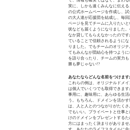
で、情報も確実ではなく、まわる
実に、しかも速くみんなに伝える
の公式ホームページを作成し、試
の大人達が応援団を結成し、毎回
ページを見てチームに入りたいと
状なども届くようになりました。
なか貸してもらえなかったのです
ていることで信頼されるようにな
りました。でもチームのオリジナ
てもみんなが団結心を持つように
を語り合ったり、チームの実力も
勝も夢じゃない!?
あなたならどんな名前をつけます
これらの例は、オリジナルドメイ
は個人でいくつでも取得できます
事用に、趣味用に、あらゆる生活
う。もちろん、ドメインを活かす
は、人と人とのつながりがたくさ
でもいい。プライベートと仕事と
けのドメインをプレゼントするた
方にはまったく決まりがありませ
す。あなたのライフスタイルに合