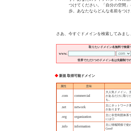
つけてください。「自分の空間」
歩。あなたならどんな名前をつけ
さあ、今すぐドメインを検索してみまし
取りたいドメイン名無料で検索
www.
世界でただ1つのドメイン名は先願制で
◆
新規 取得可能ドメイン
属性
意味
大人気ドメイン。
.com
commercial
があるだけに取り
も。
主にネットワーク系
.net
network
があります。
主に非営利団体系
.org
organization
には◎
主に情報関係で使
.info
information
Good!