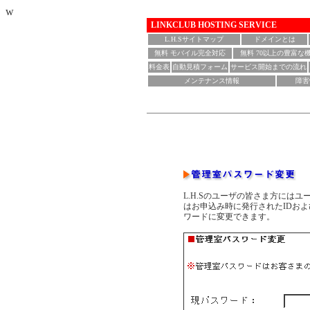
w
LINKCLUB HOSTING SERVICE
L.H.Sサイトマップ
ドメインとは
無料 モバイル完全対応
無料 70以上の豊富な
料金表
自動見積フォーム
サービス開始までの流れ
メンテナンス情報
障害
L.H.Sのユーザの皆さま方には
はお申込み時に発行されたIDお
ワードに変更できます。