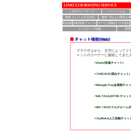
LINKCLUB HOSTING SERVICE
L.H.Sサイトマップ
ドメインとは
無料 モバイル完全対応
無料 70以上の豊富な
料金表
自動見積フォーム
サービス開始までの流れ
メンテナンス情報
障害
ブラウザ上から、文字によってリ
ャットのコーナーに接続してきた
●
Windy(快速チャット)
●
COMCHAT(面白チャット)
●
Midnight Fox(会員制チャ
●
Web TALK(HTMLチャット
●
MIU CHAT(マルチルーム式
●
ChatRobo(人工知能チャッ