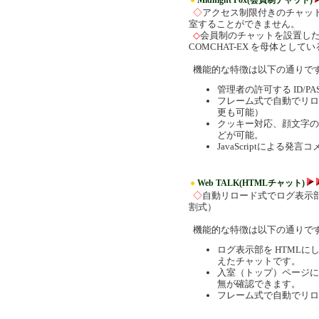
●
Midnight Fox(会員制チャット)
◇
アクセス制限付きのチャット
室することができません。
◇
会員制のチャットを設置し
COMCHAT-EX を母体と
機能的な特徴は以下の通りで
管理者の許可する ID/
フレーム式で自動でリロ
更も可能）
クッキー対応、顔文字の
どが可能。
JavaScriptによる
●
Web TALK(HTMLチャット)
◇
自動リロード式でログ表示部
割式）
機能的な特徴は以下の通りで
ログ表示部を HTML
えたチャットです。
入室（トップ）ページに
無が確認できます。
フレーム式で自動でリロ