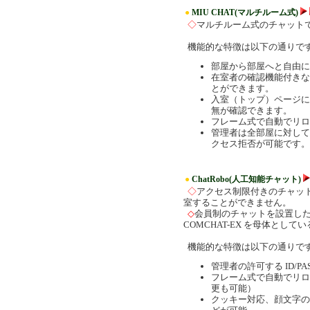
●
MIU CHAT(マルチルーム式)
◇
マルチルーム式のチャット
機能的な特徴は以下の通りで
部屋から部屋へと自由に
在室者の確認機能付きな
とができます。
入室（トップ）ページに
無が確認できます。
フレーム式で自動でリロ
管理者は全部屋に対して
クセス拒否が可能です。
●
ChatRobo(人工知能チャット)
◇
アクセス制限付きのチャット
室することができません。
◇
会員制のチャットを設置し
COMCHAT-EX を母体と
機能的な特徴は以下の通りで
管理者の許可する ID/
フレーム式で自動でリロ
更も可能）
クッキー対応、顔文字の